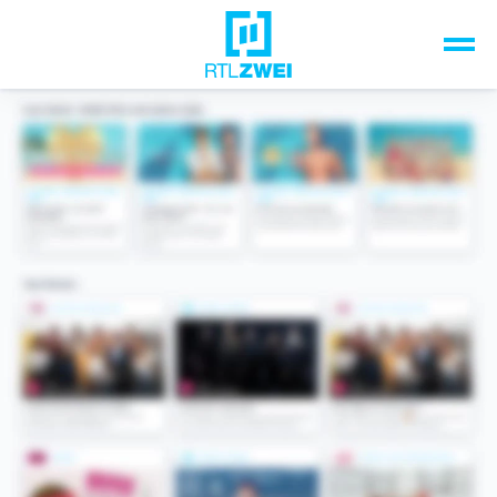
Unsere Top-Formate
TV-Programm
Sendungen A-Z
Musik & Events
Spiele