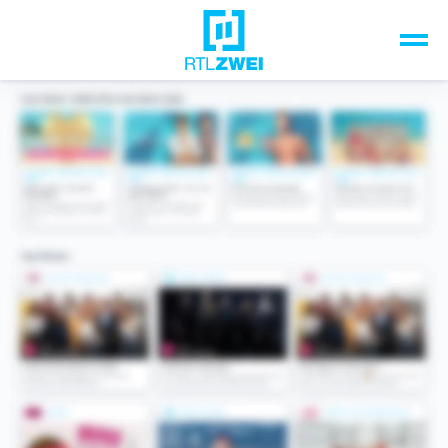
Unsere Top-Formate
TV-Programm
Sendungen A-Z
Musik & Events
Spiele