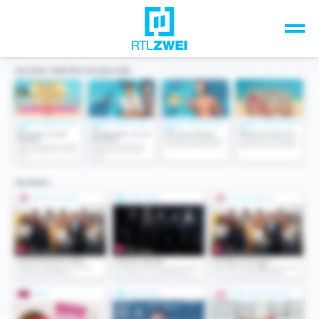
Unsere Top-Formate
TV-Programm
Sendungen A-Z
Musik & Events
Spiele