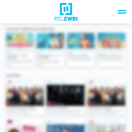
Unsere Top-Formate
TV-Programm
Sendungen A-Z
Musik & Events
Spiele