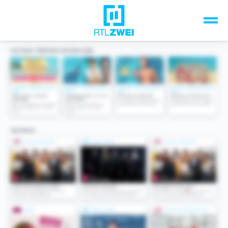
Unsere Top-Formate
TV-Programm
Sendungen A-Z
Musik & Events
Spiele