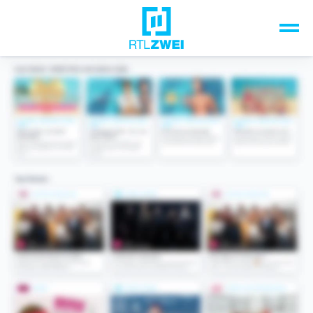
Unsere Top-Formate
TV-Programm
Sendungen A-Z
Musik & Events
Spiele