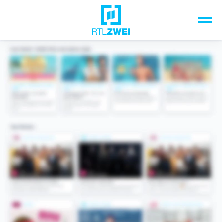
Unsere Top-Formate
TV-Programm
Sendungen A-Z
Musik & Events
Spiele