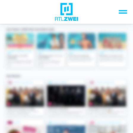
Unsere Top-Formate
TV-Programm
Sendungen A-Z
Musik & Events
Spiele