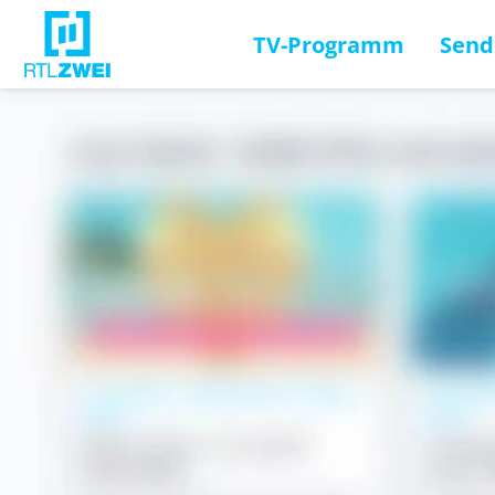
TV-Programm
Send