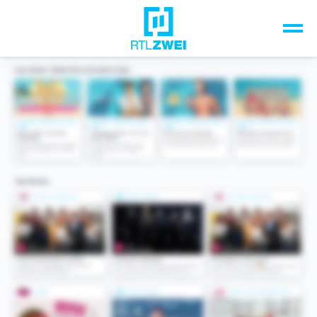
Unsere Top-Formate
TV-Programm
Sendungen A-Z
Musik & Events
Spiele