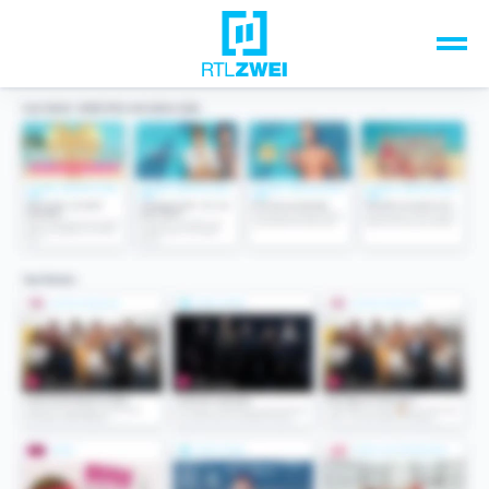
Unsere Top-Formate
TV-Programm
Sendungen A-Z
Musik & Events
Spiele