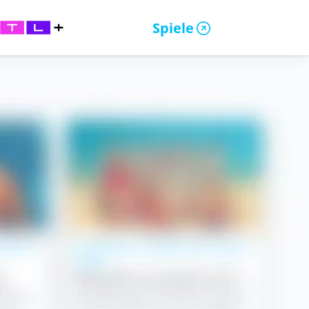
Spiele