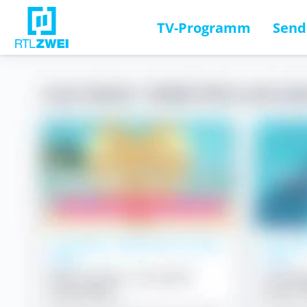
TV-Programm
Send