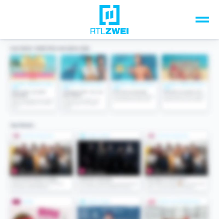
Unsere Top-Formate
TV-Programm
Sendungen A-Z
Musik & Events
Spiele