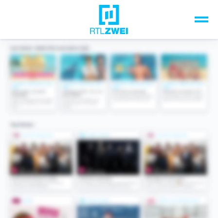
Unsere Top-Formate
TV-Programm
Sendungen A-Z
Musik & Events
Spiele