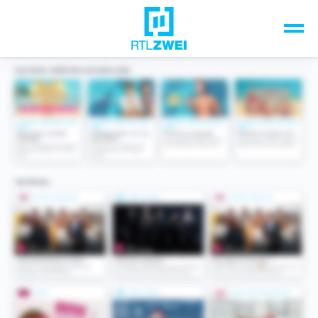
Unsere Top-Formate
TV-Programm
Sendungen A-Z
Musik & Events
Spiele