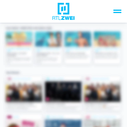
Unsere Top-Formate
TV-Programm
Sendungen A-Z
Musik & Events
Spiele