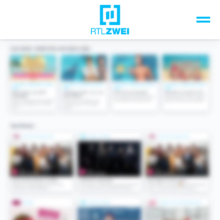
Unsere Top-Formate
TV-Programm
Sendungen A-Z
Musik & Events
Spiele