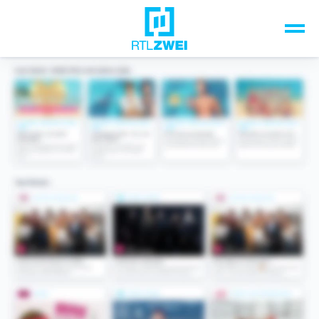
Unsere Top-Formate
TV-Programm
Sendungen A-Z
Musik & Events
Spiele