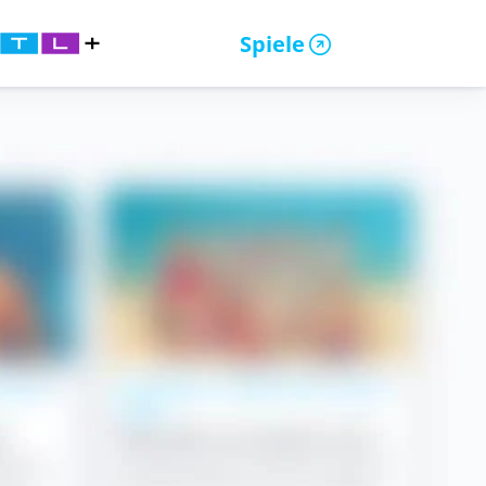
Spiele