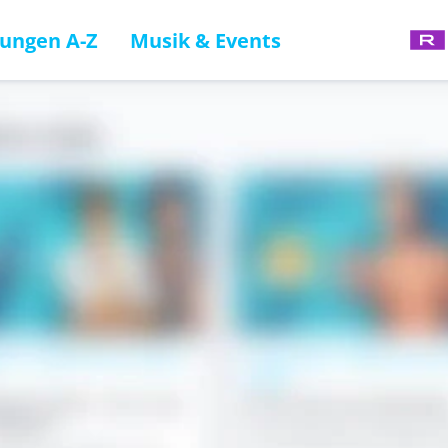
ungen A-Z
Musik & Events