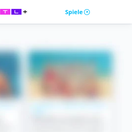
Spiele