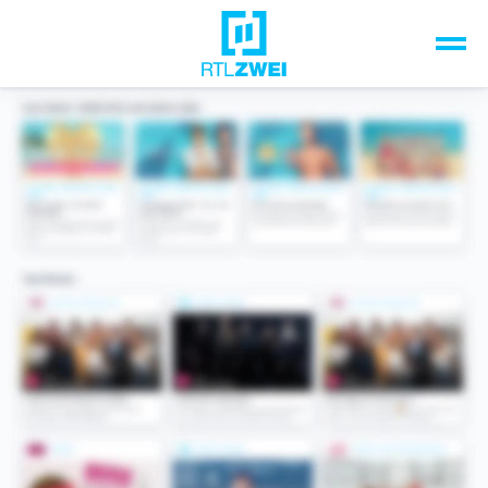
Unsere Top-Formate
TV-Programm
Sendungen A-Z
Musik & Events
Spiele