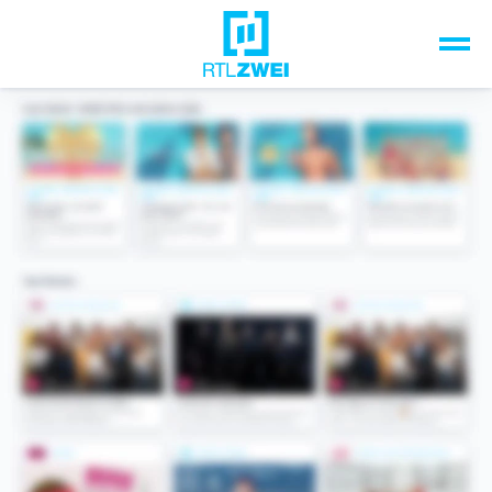
Unsere Top-Formate
TV-Programm
Sendungen A-Z
Musik & Events
Spiele