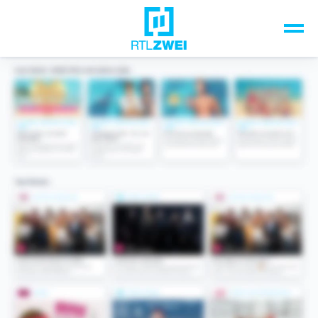
Unsere Top-Formate
TV-Programm
Sendungen A-Z
Musik & Events
Spiele