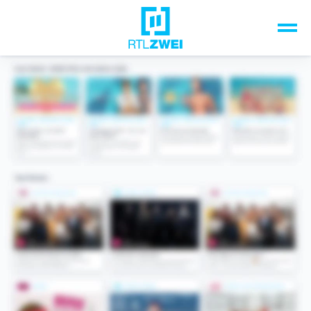
Unsere Top-Formate
TV-Programm
Sendungen A-Z
Musik & Events
Spiele