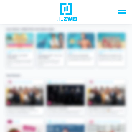
Unsere Top-Formate
TV-Programm
Sendungen A-Z
Musik & Events
Spiele