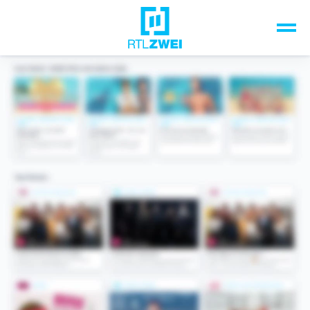
Unsere Top-Formate
TV-Programm
Sendungen A-Z
Musik & Events
Spiele