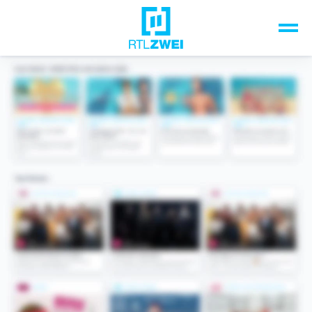
Unsere Top-Formate
TV-Programm
Sendungen A-Z
Musik & Events
Spiele