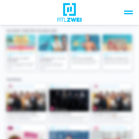
Unsere Top-Formate
TV-Programm
Sendungen A-Z
Musik & Events
Spiele