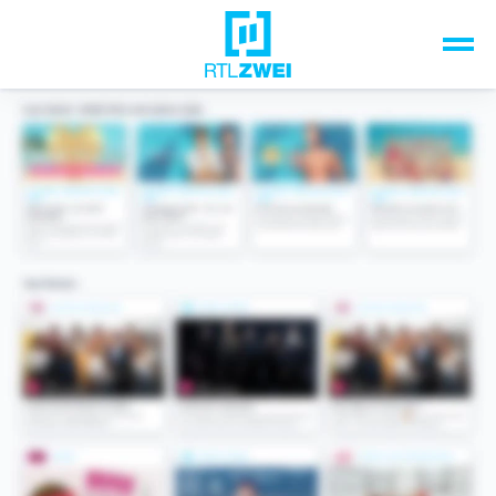
Unsere Top-Formate
TV-Programm
Sendungen A-Z
Musik & Events
Spiele