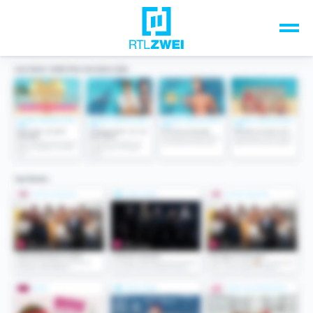
Unsere Top-Formate
TV-Programm
Sendungen A-Z
Musik & Events
Spiele