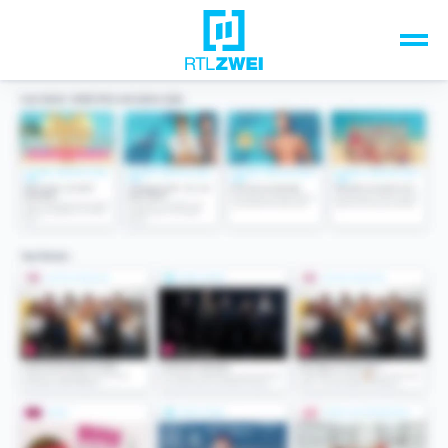
Unsere Top-Formate
TV-Programm
Sendungen A-Z
Musik & Events
Spiele