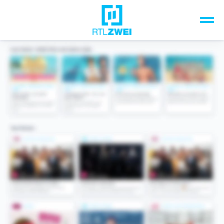
Unsere Top-Formate
TV-Programm
Sendungen A-Z
Musik & Events
Spiele