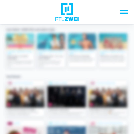
Unsere Top-Formate
TV-Programm
Sendungen A-Z
Musik & Events
Spiele