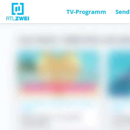
TV-Programm
Send