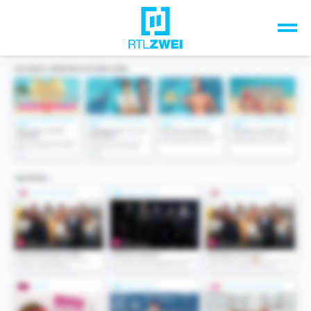
Unsere Top-Formate
TV-Programm
Sendungen A-Z
Musik & Events
Spiele