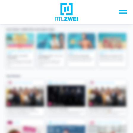
Unsere Top-Formate
TV-Programm
Sendungen A-Z
Musik & Events
Spiele