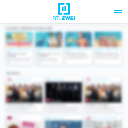
Unsere Top-Formate
TV-Programm
Sendungen A-Z
Musik & Events
Spiele