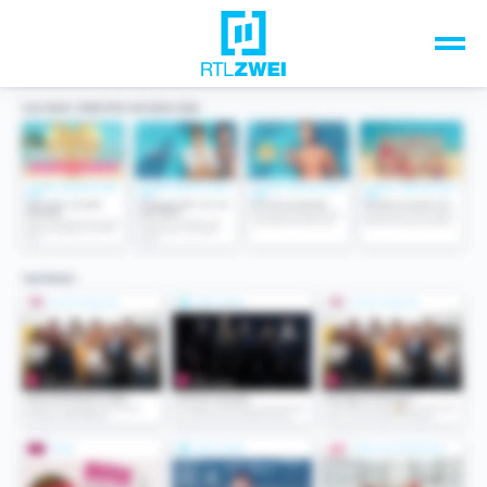
Unsere Top-Formate
TV-Programm
Sendungen A-Z
Musik & Events
Spiele