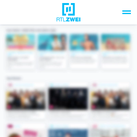
Unsere Top-Formate
TV-Programm
Sendungen A-Z
Musik & Events
Spiele