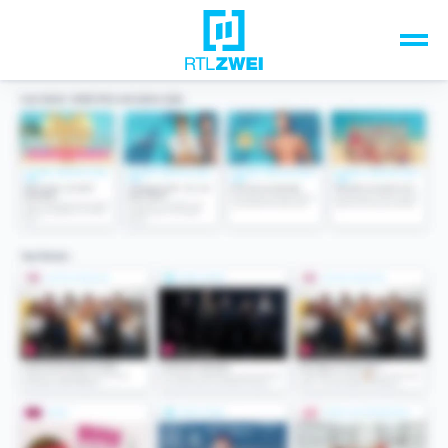
Unsere Top-Formate
TV-Programm
Sendungen A-Z
Musik & Events
Spiele