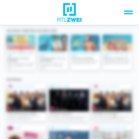
Unsere Top-Formate
TV-Programm
Sendungen A-Z
Musik & Events
Spiele