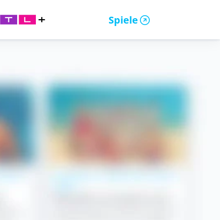
Spiele