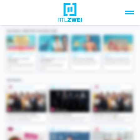
Unsere Top-Formate
TV-Programm
Sendungen A-Z
Musik & Events
Spiele