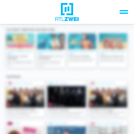
Unsere Top-Formate
TV-Programm
Sendungen A-Z
Musik & Events
Spiele