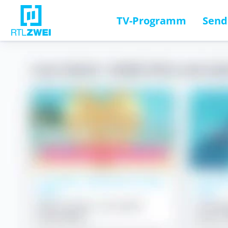
TV-Programm
Send