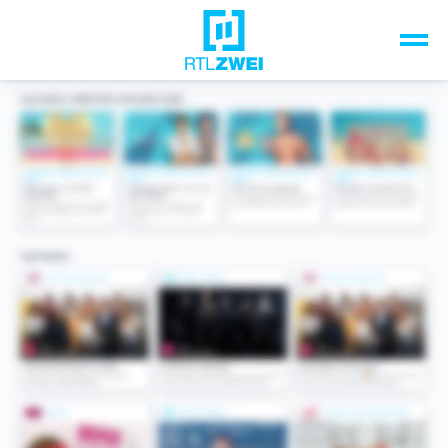
Unsere Top-Formate
TV-Programm
Sendungen A-Z
Musik & Events
Spiele