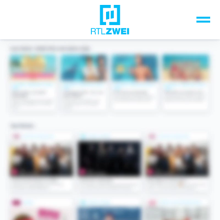
Unsere Top-Formate
TV-Programm
Sendungen A-Z
Musik & Events
Spiele