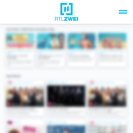
Unsere Top-Formate
TV-Programm
Sendungen A-Z
Musik & Events
Spiele