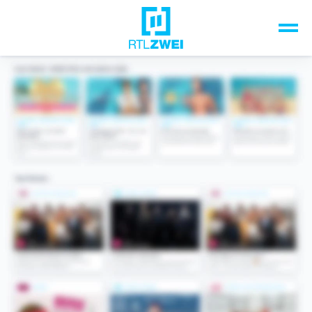
Unsere Top-Formate
TV-Programm
Sendungen A-Z
Musik & Events
Spiele