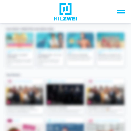
Unsere Top-Formate
TV-Programm
Sendungen A-Z
Musik & Events
Spiele